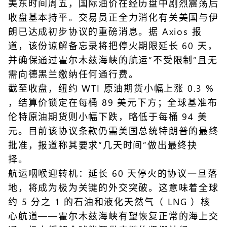
美东时间周五，国际油价在经历盘中剧烈震荡后
收盘基本持平。交易员正全力消化有关美国与伊
朗已达成初步协议的重磅消息。据 Axios 报
道，该份谅解备忘录将把停火期限延长 60 天，
并确保通过霍尔木兹海峡的航运“不受限制”且无
需向德黑兰缴纳任何通行费。
截至收盘，纽约 WTI 原油期货小幅上涨 0.3 %
，结算价锁定在每桶 89 美元下方；全球基准布
伦特原油期货则小幅下跌，略低于每桶 94 美
元。目前该协议条款仍需美国总统特朗普的最终
批准，报道称其要求“几天时间”做出最终抉
择。
航运咽喉迎转机：延长 60 天停火的协议一旦落
地，将成为极为关键的外交突破。这意味着全球
约 5 分之 1 的石油和液化天然气（ LNG ）核
心航道——霍尔木兹海峡有望恢复正常的海上交