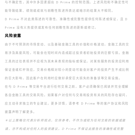
与不确定性，其中许多因素超出 D Prime 的控制范围。上述风险和不确定性可
能导致结果、绩效或成就与前瞻性陈述所表达或暗示的结果大不相同。
D Prime 不对此类陈述的可靠性、准确性或完整性提供任何陈述或保证，且 D
Prime 没有义务提供或发布任何前瞻性陈述的更新或修订。
风险披露
由于不可预测的市场变动、以及基础金融工具的价值和价格波动，金融工具的交
易涉及高度风险，可能会在短时间内造成超过投资者初始投资的巨额亏损。金融
工具的过往表现并不应视为其未来表现的指标或保证。对某些服务的投资应利用
保证金或杠杆效应，交易价格相对较小的变动可能会对客户的投资产生不成比例
的巨大影响，因此客户在利用时应做好承受巨大损失的准备该等交易设施。
在与 D Prime 等交易平台进行任何交易之前，客户必须确保已阅读并完全理解
各自金融工具的交易风险。如果客户对任何与交易和投资有关的风险存在疑问，
应主动寻求独立的专业建议。更多详情，请参考 D Prime 等的客户协议和风险
披露声明了解更多。
＊以上策略仅代表分析师观点，仅供参考，不作为或视为任何交易的依据或邀
请，亦不构成对任何人的投资建议。D Prime 不保证此报告的准确性或完整