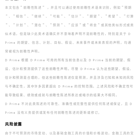
本文包含＂前瞻性陈述＂ ，并且可以通过使用前瞻性术语来识别，例如＂预期
＂、＂相信＂、＂继续＂、＂可能＂、＂估计＂、＂期望＂、＂希望＂、＂打算
＂、＂计划＂、＂潜在＂、＂预测＂、＂应该＂或＂将会＂或其他类似形式或类
似术语，但是缺少此类术语确实并不意味着声明不是前瞻性的，特别是关于 D
Prime 的期望、信念、计划、目标、假设、未来事件或未来表现的声明，均通
常被视为前瞻性声明。
D Prime 根据 D Prime 可用的所有当前信息以及 D Prime 当前的期望、假
设、估计和预测提供了这些前瞻性声明。尽管 D Prime 认为这些期望、假设、
估计和预测是合理的，但这些前瞻性陈述仅是预测，并且涉及已知和未知的风险
与不确定性，其中许多因素超出 D Prime 的控制范围。上述风险和不确定性可
能导致结果、绩效或成就与前瞻性陈述所表达或暗示的结果大不相同。
D Prime 不对此类陈述的可靠性、准确性或完整性提供任何陈述或保证，且 D
Prime 没有义务提供或发布任何前瞻性陈述的更新或修订。
风险披露
由于不可预测的市场变动、以及基础金融工具的价值和价格波动，金融工具的交