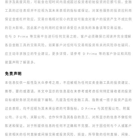
易涉及高度风险，可能会在短时间内造成超过投资者初始投资的巨额亏损。金融
工具的过往表现并不应视为其未来表现的指标或保证。对某些服务的投资应利用
保证金或杠杆效应，交易价格相对较小的变动可能会对客户的投资产生不成比例
的巨大影响，因此客户在利用时应做好承受巨大损失的准备该等交易设施。
在与 D Prime 等交易平台进行任何交易之前，客户必须确保已阅读并完全理解
各自金融工具的交易风险。如果客户对任何与交易和投资有关的风险存在疑问，
应主动寻求独立的专业建议。更多详情，请参考 D Prime 等的客户协议和风险
披露声明了解更多。
免责声明
本信息仅供一般性及大众参考之用，不应被视为任何买卖金融工具的投资建议、
推荐、要约或邀请。本文中显示的信息是在未参考或考虑任何特定接收者的投资
目标或财务状况的前提下编制。凡提及任何金融工具、指数或一揽子投资产品的
过去表现，均不应视为其未来业绩的可靠指标。D Prime 与其控股公司、附属
公司、子公司、关联公司、合作伙伴及其各自的员工、对所显示的信息不做任何
陈述和保证。对于所提供信息的任何不正确和不完整、对于因任何与个人或客户
投资相关的任何直接或间接交易或投资风险、损益，所导致的任何直接、间接、