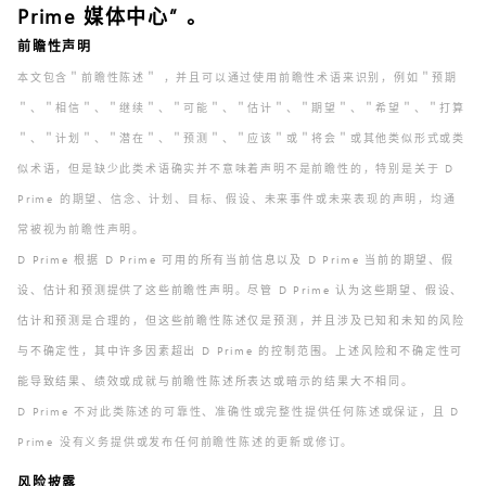
Prime 媒体中心
” 。
前瞻性声明
本文包含＂前瞻性陈述＂ ，并且可以通过使用前瞻性术语来识别，例如＂预期
＂、＂相信＂、＂继续＂、＂可能＂、＂估计＂、＂期望＂、＂希望＂、＂打算
＂、＂计划＂、＂潜在＂、＂预测＂、＂应该＂或＂将会＂或其他类似形式或类
似术语，但是缺少此类术语确实并不意味着声明不是前瞻性的，特别是关于 D
Prime 的期望、信念、计划、目标、假设、未来事件或未来表现的声明，均通
常被视为前瞻性声明。
D Prime 根据 D Prime 可用的所有当前信息以及 D Prime 当前的期望、假
设、估计和预测提供了这些前瞻性声明。尽管 D Prime 认为这些期望、假设、
估计和预测是合理的，但这些前瞻性陈述仅是预测，并且涉及已知和未知的风险
与不确定性，其中许多因素超出 D Prime 的控制范围。上述风险和不确定性可
能导致结果、绩效或成就与前瞻性陈述所表达或暗示的结果大不相同。
D Prime 不对此类陈述的可靠性、准确性或完整性提供任何陈述或保证，且 D
Prime 没有义务提供或发布任何前瞻性陈述的更新或修订。
风险披露