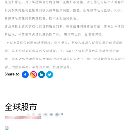
陈述和保证。对于所提供信息的任何不正确和不完整、对于因任何与个人或客户
投资相关的任何直接或间接交易或投资风险、损益，所导致的任何直接、间接、
特殊或后果性的损失或损害，概不承担任何责任。
请勿依赖上述内容取代自身的独立判断。在作出任何投资决定前，应充分评估自
身情况，并审慎考虑该信息的适用性。 市场有风险，投资需谨慎。
＊以上策略仅代表分析师观点，仅供参考，不作为或视为任何交易的依据或邀
请，亦不构成对任何人的投资建议。D Prime 不保证此报告的准确性或完整
性，并不对因使用此报告而引起的损失承担任何责任，您不应依赖此报告以取代
自己的独立判断。市场有风险，投资需谨慎。
Share to
全球股市