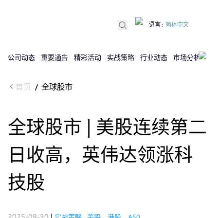
语言
:
简体中文
公司动态
重要通告
精彩活动
实战策略
行业动态
市场分析
DX
首页
全球股市
/
全球股市 | 美股连续第二
日收高，英伟达领涨科
技股
2025-09-30
|
实战策略
,
美股，港股，A50