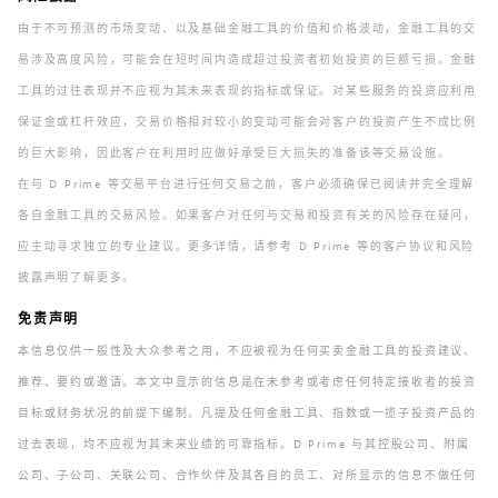
由于不可预测的市场变动、以及基础金融工具的价值和价格波动，金融工具的交
易涉及高度风险，可能会在短时间内造成超过投资者初始投资的巨额亏损。金融
工具的过往表现并不应视为其未来表现的指标或保证。对某些服务的投资应利用
保证金或杠杆效应，交易价格相对较小的变动可能会对客户的投资产生不成比例
的巨大影响，因此客户在利用时应做好承受巨大损失的准备该等交易设施。
在与 D Prime 等交易平台进行任何交易之前，客户必须确保已阅读并完全理解
各自金融工具的交易风险。如果客户对任何与交易和投资有关的风险存在疑问，
应主动寻求独立的专业建议。更多详情，请参考 D Prime 等的客户协议和风险
披露声明了解更多。
免责声明
本信息仅供一般性及大众参考之用，不应被视为任何买卖金融工具的投资建议、
推荐、要约或邀请。本文中显示的信息是在未参考或考虑任何特定接收者的投资
目标或财务状况的前提下编制。凡提及任何金融工具、指数或一揽子投资产品的
过去表现，均不应视为其未来业绩的可靠指标。D Prime 与其控股公司、附属
公司、子公司、关联公司、合作伙伴及其各自的员工、对所显示的信息不做任何