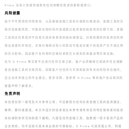
Prime 没有义务提供或发布任何前瞻性陈述的更新或修订。
风险披露
由于不可预测的市场变动、以及基础金融工具的价值和价格波动，金融工具的交
易涉及高度风险，可能会在短时间内造成超过投资者初始投资的巨额亏损。金融
工具的过往表现并不应视为其未来表现的指标或保证。对某些服务的投资应利用
保证金或杠杆效应，交易价格相对较小的变动可能会对客户的投资产生不成比例
的巨大影响，因此客户在利用时应做好承受巨大损失的准备该等交易设施。
在与 D Prime 等交易平台进行任何交易之前，客户必须确保已阅读并完全理解
各自金融工具的交易风险。如果客户对任何与交易和投资有关的风险存在疑问，
应主动寻求独立的专业建议。更多详情，请参考 D Prime 等的客户协议和风险
披露声明了解更多。
免责声明
本信息仅供一般性及大众参考之用，不应被视为任何买卖金融工具的投资建议、
推荐、要约或邀请。本文中显示的信息是在未参考或考虑任何特定接收者的投资
目标或财务状况的前提下编制。凡提及任何金融工具、指数或一揽子投资产品的
过去表现，均不应视为其未来业绩的可靠指标。D Prime 与其控股公司、附属