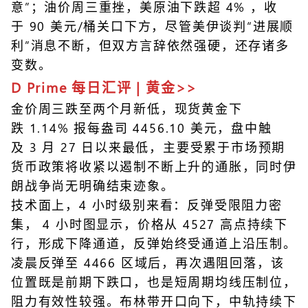
意”；油价周三重挫，美原油下跌超 4% ，收
于 90 美元/桶关口下方，尽管美伊谈判“进展顺
利”消息不断，但双方言辞依然强硬，还存诸多
变数。
D Prime 每日汇评 | 黄金>>
金价周三跌至两个月新低，现货黄金下
跌 1.14% 报每盎司 4456.10 美元，盘中触
及 3 月 27 日以来最低，主要受累于市场预期
货币政策将收紧以遏制不断上升的通胀，同时伊
朗战争尚无明确结束迹象。
技术面上，4 小时级别来看：反弹受限阻力密
集， 4 小时图显示，价格从 4527 高点持续下
行，形成下降通道，反弹始终受通道上沿压制。
凌晨反弹至 4466 区域后，再次遇阻回落，该
位置既是前期下跌口，也是短周期均线压制位，
阻力有效性较强。布林带开口向下，中轨持续下