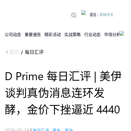
语言
:
简体中文
公司动态
重要通告
精彩活动
实战策略
行业动态
市场分析
DX
首页
每日汇评
/
D Prime 每日汇评 | 美伊
谈判真伪消息连环发
酵，金价下挫逼近 4440
2026-05-28
|
每日汇评
,
黄金，原油