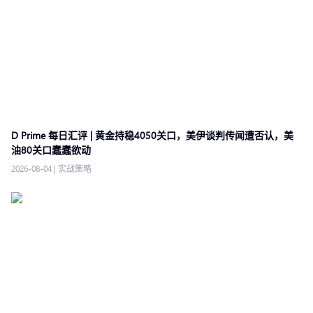
D Prime 每日汇评 | 黄金持稳4050关口，美伊谈判传闻遭否认，美
油80关口蠢蠢欲动
2026-08-04
|
实战策略