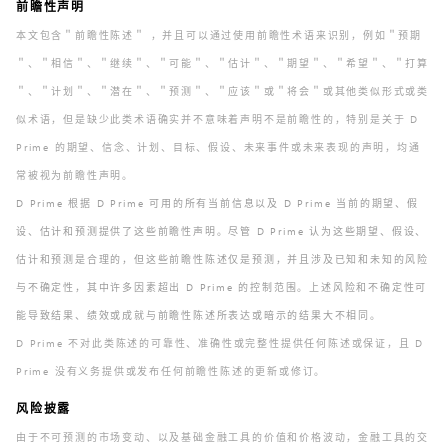
前瞻性声明
本文包含＂前瞻性陈述＂ ，并且可以通过使用前瞻性术语来识别，例如＂预期
＂、＂相信＂、＂继续＂、＂可能＂、＂估计＂、＂期望＂、＂希望＂、＂打算
＂、＂计划＂、＂潜在＂、＂预测＂、＂应该＂或＂将会＂或其他类似形式或类
似术语，但是缺少此类术语确实并不意味着声明不是前瞻性的，特别是关于 D
Prime 的期望、信念、计划、目标、假设、未来事件或未来表现的声明，均通
常被视为前瞻性声明。
D Prime 根据 D Prime 可用的所有当前信息以及 D Prime 当前的期望、假
设、估计和预测提供了这些前瞻性声明。尽管 D Prime 认为这些期望、假设、
估计和预测是合理的，但这些前瞻性陈述仅是预测，并且涉及已知和未知的风险
与不确定性，其中许多因素超出 D Prime 的控制范围。上述风险和不确定性可
能导致结果、绩效或成就与前瞻性陈述所表达或暗示的结果大不相同。
D Prime 不对此类陈述的可靠性、准确性或完整性提供任何陈述或保证，且 D
Prime 没有义务提供或发布任何前瞻性陈述的更新或修订。
风险披露
由于不可预测的市场变动、以及基础金融工具的价值和价格波动，金融工具的交