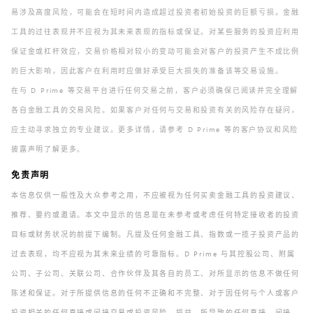
易涉及高度风险，可能会在短时间内造成超过投资者初始投资的巨额亏损。金融
工具的过往表现并不应视为其未来表现的指标或保证。对某些服务的投资应利用
保证金或杠杆效应，交易价格相对较小的变动可能会对客户的投资产生不成比例
的巨大影响，因此客户在利用时应做好承受巨大损失的准备该等交易设施。
在与 D Prime 等交易平台进行任何交易之前，客户必须确保已阅读并完全理解
各自金融工具的交易风险。如果客户对任何与交易和投资有关的风险存在疑问，
应主动寻求独立的专业建议。更多详情，请参考 D Prime 等的客户协议和风险
披露声明了解更多。
免责声明
本信息仅供一般性及大众参考之用，不应被视为任何买卖金融工具的投资建议、
推荐、要约或邀请。本文中显示的信息是在未参考或考虑任何特定接收者的投资
目标或财务状况的前提下编制。凡提及任何金融工具、指数或一揽子投资产品的
过去表现，均不应视为其未来业绩的可靠指标。D Prime 与其控股公司、附属
公司、子公司、关联公司、合作伙伴及其各自的员工、对所显示的信息不做任何
陈述和保证。对于所提供信息的任何不正确和不完整、对于因任何与个人或客户
投资相关的任何直接或间接交易或投资风险、损益，所导致的任何直接、间接、