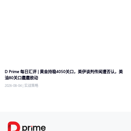
D Prime 每日汇评 | 黄金持稳4050关口，美伊谈判传闻遭否认，美
油80关口蠢蠢欲动
2026-08-04
|
实战策略