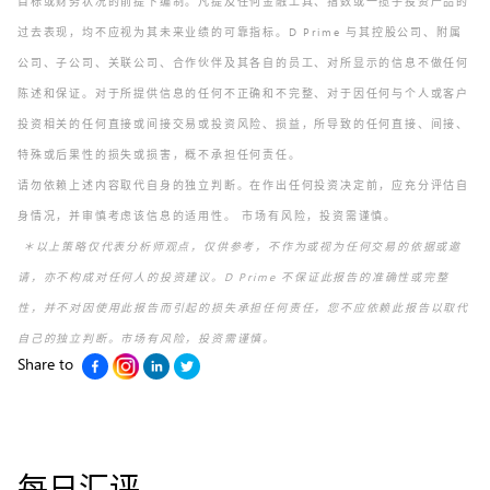
目标或财务状况的前提下编制。凡提及任何金融工具、指数或一揽子投资产品的
过去表现，均不应视为其未来业绩的可靠指标。D Prime 与其控股公司、附属
公司、子公司、关联公司、合作伙伴及其各自的员工、对所显示的信息不做任何
陈述和保证。对于所提供信息的任何不正确和不完整、对于因任何与个人或客户
投资相关的任何直接或间接交易或投资风险、损益，所导致的任何直接、间接、
特殊或后果性的损失或损害，概不承担任何责任。
请勿依赖上述内容取代自身的独立判断。在作出任何投资决定前，应充分评估自
身情况，并审慎考虑该信息的适用性。 市场有风险，投资需谨慎。
＊以上策略仅代表分析师观点，仅供参考，不作为或视为任何交易的依据或邀
请，亦不构成对任何人的投资建议。D Prime 不保证此报告的准确性或完整
性，并不对因使用此报告而引起的损失承担任何责任，您不应依赖此报告以取代
自己的独立判断。市场有风险，投资需谨慎。
Share to
每日汇评