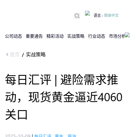
语言
:
简体中文
公司动态
重要通告
精彩活动
实战策略
行业动态
市场分析
DX
首页
实战策略
/
每日汇评 | 避险需求推
动，现货黄金逼近4060
关口
2025-10-09
|
每日汇评
,
黄金，原油