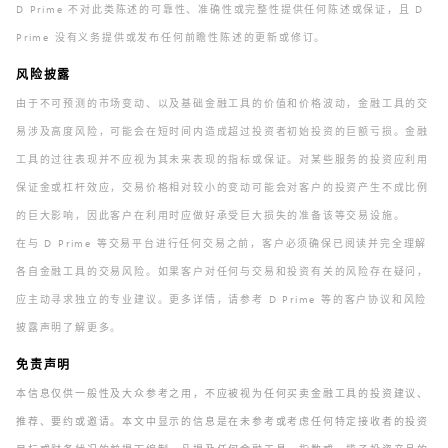
D Prime 不对此类陈述的可靠性、准确性或完整性提供任何陈述或保证，且 D
Prime 没有义务提供或发布任何前瞻性陈述的更新或修订。
风险披露
由于不可预测的市场变动、以及基础金融工具的价值和价格波动，金融工具的交
易涉及高度风险，可能会在短时间内造成超过投资者初始投资的巨额亏损。金融
工具的过往表现并不应视为其未来表现的指标或保证。对某些服务的投资应利用
保证金或杠杆效应，交易价格相对较小的变动可能会对客户的投资产生不成比例
的巨大影响，因此客户在利用时应做好承受巨大损失的准备该等交易设施。
在与 D Prime 等交易平台进行任何交易之前，客户必须确保已阅读并完全理解
各自金融工具的交易风险。如果客户对任何与交易和投资有关的风险存在疑问，
应主动寻求独立的专业建议。更多详情，请参考 D Prime 等的客户协议和风险
披露声明了解更多。
免责声明
本信息仅供一般性及大众参考之用，不应被视为任何买卖金融工具的投资建议、
推荐、要约或邀请。本文中显示的信息是在未参考或考虑任何特定接收者的投资