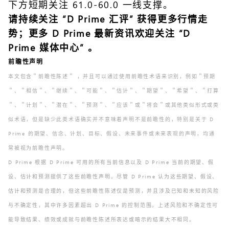
下方短期关注 61.0-60.0 一线支撑。
请持续关注 “
D Prim
e
汇评
” 获得更多行情走
势；更多 D Prime 最新资讯欢迎关注 “
D
Prime 媒体中心
” 。
前瞻性声明
本文包含＂前瞻性陈述＂ ，并且可以通过使用前瞻性术语来识别，例如＂预期
＂、＂相信＂、＂继续＂、＂可能＂、＂估计＂、＂期望＂、＂希望＂、＂打算
＂、＂计划＂、＂潜在＂、＂预测＂、＂应该＂或＂将会＂或其他类似形式或类
似术语，但是缺少此类术语确实并不意味着声明不是前瞻性的，特别是关于 D
Prime 的期望、信念、计划、目标、假设、未来事件或未来表现的声明，均通
常被视为前瞻性声明。
D Prime 根据 D Prime 可用的所有当前信息以及 D Prime 当前的期望、假
设、估计和预测提供了这些前瞻性声明。尽管 D Prime 认为这些期望、假设、
估计和预测是合理的，但这些前瞻性陈述仅是预测，并且涉及已知和未知的风险
与不确定性，其中许多因素超出 D Prime 的控制范围。上述风险和不确定性可
能导致结果、绩效或成就与前瞻性陈述所表达或暗示的结果大不相同。