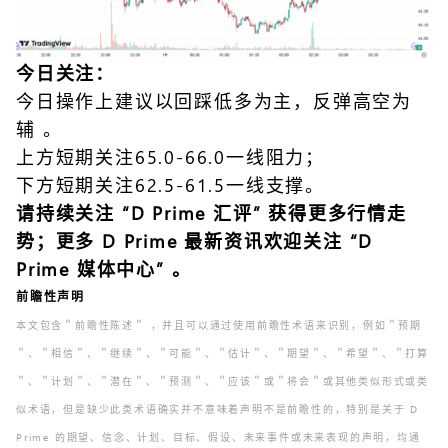
今日关注：
今日操作上建议以回踩低多为主，反弹高空为
辅 。
上方短期关注65.0-66.0一线阻力；
下方短期关注62.5-61.5一线支撑。
请持续关注 “
D Prim
e
汇评
” 获得更多行情走
势；更多 D Prime 最新资讯欢迎关注 “
D
Prime 媒体中心
” 。
前瞻性声明
本文包含＂前瞻性陈述＂ ，并且可以通过使用前瞻性术语来识别，例如＂预期
＂、＂相信＂、＂继续＂、＂可能＂、＂估计＂、＂期望＂、＂希望＂、＂打算
＂、＂计划＂、＂潜在＂、＂预测＂、＂应该＂或＂将会＂或其他类似形式或类
似术语，但是缺少此类术语确实并不意味着声明不是前瞻性的，特别是关于 D
Prime 的期望、信念、计划、目标、假设、未来事件或未来表现的声明，均通