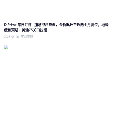
D Prime 每日汇评 | 加息押注降温，金价飙升至近两个月高位，地缘
缓和预期，美油75关口拉锯
2026-08-06
|
实战策略