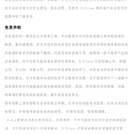
应主动寻求独立的专业建议。更多详情，请参考 D Prime 等的客户协议和风险
披露声明了解更多。
免责声明
本信息仅供一般性及大众参考之用，不应被视为任何买卖金融工具的投资建议、
推荐、要约或邀请。本文中显示的信息是在未参考或考虑任何特定接收者的投资
目标或财务状况的前提下编制。凡提及任何金融工具、指数或一揽子投资产品的
过去表现，均不应视为其未来业绩的可靠指标。D Prime 与其控股公司、附属
公司、子公司、关联公司、合作伙伴及其各自的员工、对所显示的信息不做任何
陈述和保证。对于所提供信息的任何不正确和不完整、对于因任何与个人或客户
投资相关的任何直接或间接交易或投资风险、损益，所导致的任何直接、间接、
特殊或后果性的损失或损害，概不承担任何责任。
请勿依赖上述内容取代自身的独立判断。在作出任何投资决定前，应充分评估自
身情况，并审慎考虑该信息的适用性。 市场有风险，投资需谨慎。
＊以上策略仅代表分析师观点，仅供参考，不作为或视为任何交易的依据或邀
请，亦不构成对任何人的投资建议。D Prime 不保证此报告的准确性或完整