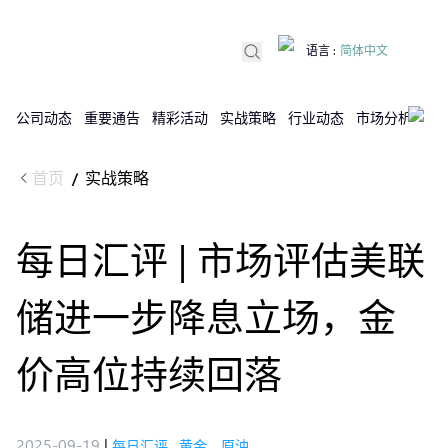
语言
:
简体中文
公司动态
重要通告
精彩活动
实战策略
行业动态
市场分析
DX
首页
实战策略
/
每日汇评 | 市场评估美联
储进一步降息立场，金
价高位持续回落
2025-09-19
|
每日汇评
,
黄金，原油