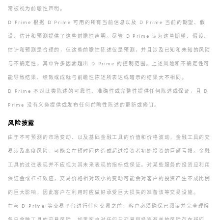
常被视为前瞻性声明。
D Prime 根据 D Prime 可用的所有当前信息以及 D Prime 当前的期望、假
设、估计和预测提供了这些前瞻性声明。尽管 D Prime 认为这些期望、假设、
估计和预测是合理的，但这些前瞻性陈述仅是预测，并且涉及已知和未知的风险
与不确定性，其中许多因素超出 D Prime 的控制范围。上述风险和不确定性可
能导致结果、绩效或成就与前瞻性陈述所表达或暗示的结果大不相同。
D Prime 不对此类陈述的可靠性、准确性或完整性提供任何陈述或保证，且 D
Prime 没有义务提供或发布任何前瞻性陈述的更新或修订。
风险披露
由于不可预测的市场变动、以及基础金融工具的价值和价格波动，金融工具的交
易涉及高度风险，可能会在短时间内造成超过投资者初始投资的巨额亏损。金融
工具的过往表现并不应视为其未来表现的指标或保证。对某些服务的投资应利用
保证金或杠杆效应，交易价格相对较小的变动可能会对客户的投资产生不成比例
的巨大影响，因此客户在利用时应做好承受巨大损失的准备该等交易设施。
在与 D Prime 等交易平台进行任何交易之前，客户必须确保已阅读并完全理解
各自金融工具的交易风险。如果客户对任何与交易和投资有关的风险存在疑问，