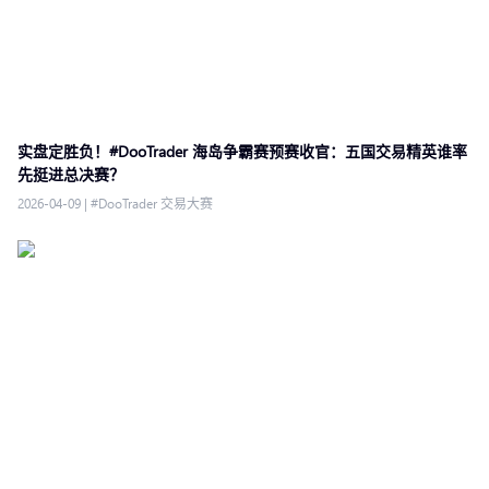
实盘定胜负！#DooTrader 海岛争霸赛预赛收官：五国交易精英谁率
先挺进总决赛？
2026-04-09
|
#DooTrader 交易大赛