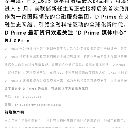
参与度。HG_2605 是本月增幅最大的品种，月度交
进入 5 月，美联储新任主席正式接棒后的首次
作为一家国际领先的金融服务集团，D Prime 
融生态网络，引领金融科技驱动的全球化新时代
D Prime 最新资讯欢迎关注
“D Prime 媒体中心”
关于 D Prime
D Prime 作为行业领先的互联网券商平台，旨在为专业投资者提供全球证券、期货
D Prime 持有毛里求斯和瓦努阿图的金融监管牌照，将客户与公司资金隔离托管于 Ba
凭借强大的金融科技基础设施、紧密的合作伙伴关系、资深的技术团队，D Prime 始终
上提供超过 1 万种交易产品，支持 150 多种不同货币的存取款方式，7*24 
D Prime 的愿景和使命是引领交易未来，成为全球投资者首选交易商，以尖端
欲了解更多 D Prime 的信息，可通过以下方式联系我们：
电话：+61 2 91291588
邮箱：cn.support@dooprime.com
前瞻性声明
本文包含＂前瞻性陈述＂ ，并且可以通过使用前瞻性术语来识别，例如＂预期＂