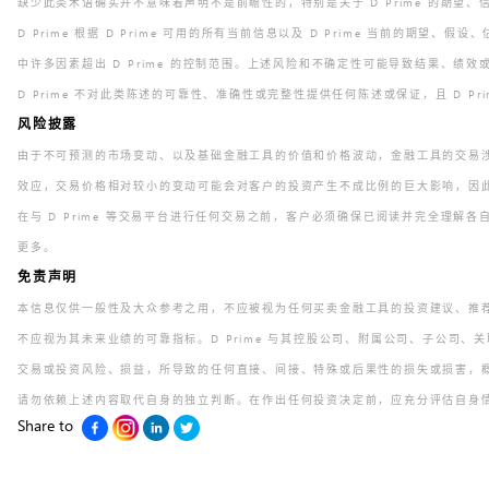
缺少此类术语确实并不意味着声明不是前瞻性的，特别是关于 D Prime 的
D Prime 根据 D Prime 可用的所有当前信息以及 D Prime 当前
中许多因素超出 D Prime 的控制范围。上述风险和不确定性可能导致结果
D Prime 不对此类陈述的可靠性、准确性或完整性提供任何陈述或保证，且 D
风险披露
由于不可预测的市场变动、以及基础金融工具的价值和价格波动，金融工具的交易
效应，交易价格相对较小的变动可能会对客户的投资产生不成比例的巨大影响，
在与 D Prime 等交易平台进行任何交易之前，客户必须确保已阅读并完全理解
更多。
免责声明
本信息仅供一般性及大众参考之用，不应被视为任何买卖金融工具的投资建议、推
不应视为其未来业绩的可靠指标。D Prime 与其控股公司、附属公司、子公
交易或投资风险、损益，所导致的任何直接、间接、特殊或后果性的损失或损害
请勿依赖上述内容取代自身的独立判断。在作出任何投资决定前，应充分评估自身
Share to