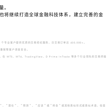
变量。
me 也将继续打造全球金融科技体系，建立完善的金
 个专业客户提供优质的交易经纪服务，日交易订单达 430,000+。
），多重保障客户资金安全。
T4、TradingView、D Prime InTrade 等多个行业领先的交易终端
划＂、＂潜在＂、＂预测＂、＂应该＂或＂将会＂或其他类似形式或类似术语，但是