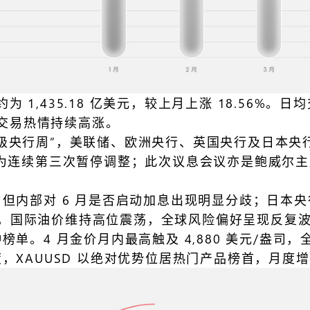
量约为 1,435.18 亿美元，较上月上涨 18.56%。
户交易热情持续高涨。
的”超级央行周”，美联储、欧洲央行、英国央行及日
间不变，为连续第三次暂停调整；此次议息会议亦是鲍威
内部对 6 月是否启动加息出现明显分歧；日本央行
紧张，国际油价维持高位震荡，全球风险偏好呈现反复
4 月金价月内最高触及 4,880 美元/盎司，全月振
，XAUUSD 以绝对优势位居热门产品榜首，月度