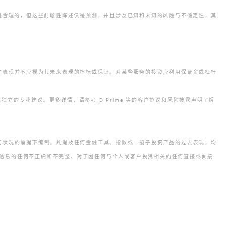
明。
估计和预测是合理的，但这些前瞻性陈述仅是预测，并且涉及已知和未知的风险与不确定性，其
往表现并不应视为其未来表现的指标或保证。对某些服务的投资应利用保证金或杠杆
立的专业建议。更多详情，请参考 D Prime 等的客户协议和风险披露声明了解
务状况的前提下编制。凡提及任何金融工具、指数或一揽子投资产品的过去表现，均
提供信息的任何不正确和不完整、对于因任何与个人或客户投资相关的任何直接或间接