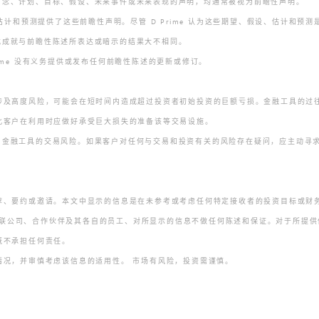
期望、信念、计划、目标、假设、未来事件或未来表现的声明，均通常被视为前瞻性声
的期望、假设、估计和预测提供了这些前瞻性声明。尽管 D Prime 认为这些期望、假设、
、绩效或成就与前瞻性陈述所表达或暗示的结果大不相同。
 Prime 没有义务提供或发布任何前瞻性陈述的更新或修订。
涉及高度风险，可能会在短时间内造成超过投资者初始投资的巨额亏损。金融工具的过
因此客户在利用时应做好承受巨大损失的准备该等交易设施。
各自金融工具的交易风险。如果客户对任何与交易和投资有关的风险存在疑问，应主动寻求独
荐、要约或邀请。本文中显示的信息是在未参考或考虑任何特定接收者的投资目标或财
司、关联公司、合作伙伴及其各自的员工、对所显示的信息不做任何陈述和保证。对于所
，概不承担任何责任。
情况，并审慎考虑该信息的适用性。 市场有风险，投资需谨慎。