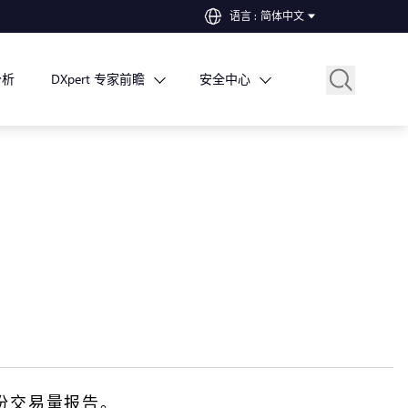
语言
:
简体中文
分析
DXpert 专家前瞻
安全中心
 月份交易量报告。