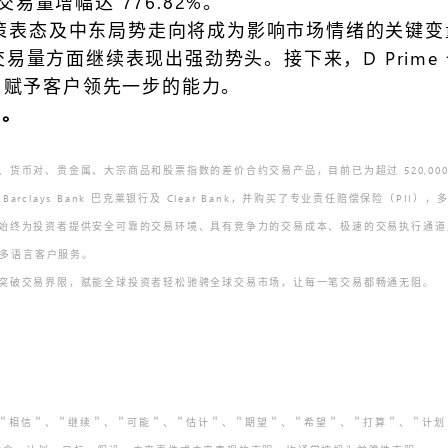
易量增幅达 776.82%。
政策表态及中东局势走向将成为影响市场情绪的关键
在交易量方面继续表现出强劲势头。接下来，D Pri
，赋予客户领先一步的能力。
。
、货币对、贵金属、大宗商品和股票指数的差价合约交易产品，目前已为超过 520,000
rclays Bank 巴克莱银行及 Clear Bank，并购买了专业责任赔偿保险（PII
为投资者提供安全可靠的交易环境、具有竞争力的交易成本、极速的交易执行通道，在 MT5、M
小时的多语言客户服务。
科技突破交易界限，赋能全球投资者轻松驰骋全球交易市场，让每一笔交易都畅通无阻。
、＂相信＂、＂继续＂、＂可能＂、＂估计＂、＂期望＂、＂希望＂、＂打算＂、＂计