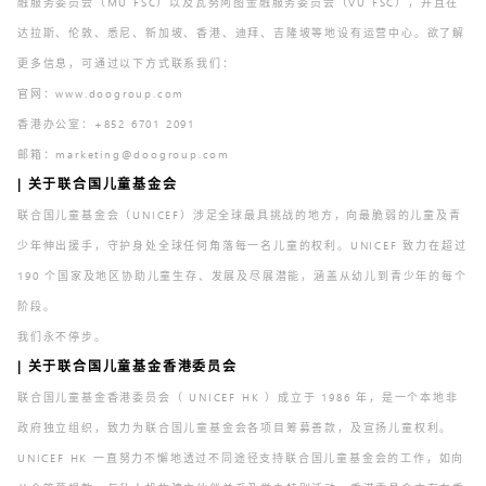
融服务委员会（MU FSC）以及瓦努阿图金融服务委员会（VU FSC），并且在
达拉斯、伦敦、悉尼、新加坡、香港、迪拜、吉隆坡等地设有运营中心。欲了解
更多信息，可通过以下方式联系我们：
官网：www.doogroup.com
香港办公室：+852 6701 2091
邮箱：marketing@doogroup.com
| 关于联合国儿童基金会
联合国儿童基金会（UNICEF）涉足全球最具挑战的地方，向最脆弱的儿童及青
少年伸出援手，守护身处全球任何角落每一名儿童的权利。UNICEF 致力在超过
190 个国家及地区协助儿童生存、发展及尽展潜能，涵盖从幼儿到青少年的每个
阶段。
我们永不停步。
| 关于联合国儿童基金香港委员会
联合国儿童基金香港委员会（ UNICEF HK ）成立于 1986 年，是一个本地非
政府独立组织，致力为联合国儿童基金会各项目筹募善款，及宣扬儿童权利。
UNICEF HK 一直努力不懈地透过不同途径支持联合国儿童基金会的工作，如向