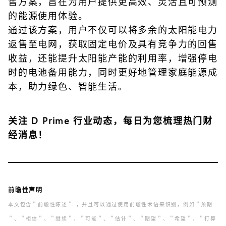
售方案，旨在为用户提供更高效、灵活且可预测
的能源使用体验。
通过该方案，用户不仅可以将多余的太阳能电力
返售至电网，获取固定电价及具有竞争力的回售
收益，还能提升太阳能产能的利用率，增强停电
时的电池备用能力，同时更好地管理家庭能源成
本，助力绿色、智能生活。
关注
D Prime 行业动态
，每日为您梳理热门财
经消息！
前瞻性声明
本文包含＂前瞻性陈述＂ ，并且可以通过使用前瞻性术语来识别，例如＂预期
＂、＂相信＂、＂继续＂、＂可能＂、＂估计＂、＂期望＂、＂希望＂、＂打算