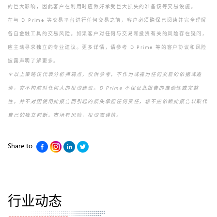
的巨大影响，因此客户在利用时应做好承受巨大损失的准备该等交易设施。
在与 D Prime 等交易平台进行任何交易之前，客户必须确保已阅读并完全理解
各自金融工具的交易风险。如果客户对任何与交易和投资有关的风险存在疑问，
应主动寻求独立的专业建议。更多详情，请参考 D Prime 等的客户协议和风险
披露声明了解更多。
＊以上策略仅代表分析师观点，仅供参考，不作为或视为任何交易的依据或邀
请，亦不构成对任何人的投资建议。D Prime 不保证此报告的准确性或完整
性，并不对因使用此报告而引起的损失承担任何责任，您不应依赖此报告以取代
自己的独立判断。市场有风险，投资需谨慎。
Share to
行业动态