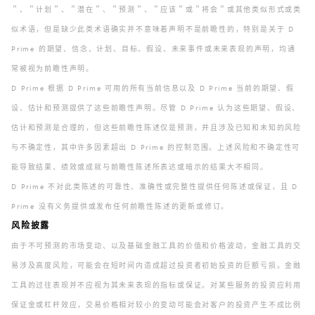
＂、＂计划＂、＂潜在＂、＂预测＂、＂应该＂或＂将会＂或其他类似形式或类
似术语，但是缺少此类术语确实并不意味着声明不是前瞻性的，特别是关于 D
Prime 的期望、信念、计划、目标、假设、未来事件或未来表现的声明，均通
常被视为前瞻性声明。
D Prime 根据 D Prime 可用的所有当前信息以及 D Prime 当前的期望、假
设、估计和预测提供了这些前瞻性声明。尽管 D Prime 认为这些期望、假设、
估计和预测是合理的，但这些前瞻性陈述仅是预测，并且涉及已知和未知的风险
与不确定性，其中许多因素超出 D Prime 的控制范围。上述风险和不确定性可
能导致结果、绩效或成就与前瞻性陈述所表达或暗示的结果大不相同。
D Prime 不对此类陈述的可靠性、准确性或完整性提供任何陈述或保证，且 D
Prime 没有义务提供或发布任何前瞻性陈述的更新或修订。
风险披露
由于不可预测的市场变动、以及基础金融工具的价值和价格波动，金融工具的交
易涉及高度风险，可能会在短时间内造成超过投资者初始投资的巨额亏损。金融
工具的过往表现并不应视为其未来表现的指标或保证。对某些服务的投资应利用
保证金或杠杆效应，交易价格相对较小的变动可能会对客户的投资产生不成比例