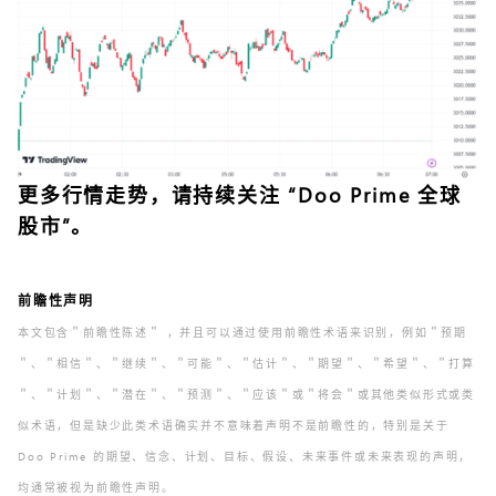
更多行情走势，请持续关注 “Doo Prime 全球
股市”。
前瞻性声明
本文包含＂前瞻性陈述＂ ，并且可以通过使用前瞻性术语来识别，例如＂预期
＂、＂相信＂、＂继续＂、＂可能＂、＂估计＂、＂期望＂、＂希望＂、＂打算
＂、＂计划＂、＂潜在＂、＂预测＂、＂应该＂或＂将会＂或其他类似形式或类
似术语，但是缺少此类术语确实并不意味着声明不是前瞻性的，特别是关于
Doo Prime 的期望、信念、计划、目标、假设、未来事件或未来表现的声明，
均通常被视为前瞻性声明。