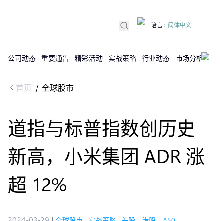
语言
:
简体中文
公司动态
重要通告
精彩活动
实战策略
行业动态
市场分析
DX
首页
全球股市
/
道指与标普指数创历史
新高，小米集团 ADR 涨
超 12%
2024-03-29
|
全球股市
,
实战策略
,
美股，港股，A50