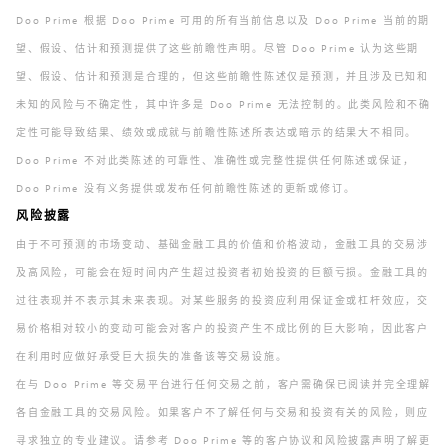
Doo Prime 根据 Doo Prime 可用的所有当前信息以及 Doo Prime 当前的期
望、假设、估计和预测提供了这些前瞻性声明。尽管 Doo Prime 认为这些期
望、假设、估计和预测是合理的，但这些前瞻性陈述仅是预测，并且涉及已知和
未知的风险与不确定性，其中许多是 Doo Prime 无法控制的。此类风险和不确
定性可能导致结果、绩效或成就与前瞻性陈述所表达或暗示的结果大不相同。
Doo Prime 不对此类陈述的可靠性、准确性或完整性提供任何陈述或保证，
Doo Prime 没有义务提供或发布任何前瞻性陈述的更新或修订。
风险披露
由于不可预测的市场变动、基础金融工具的价值和价格波动，金融工具的交易涉
及高风险，可能会在短时间内产生超过投资者初始投资的巨额亏损。金融工具的
过往表现并不表示其未来表现。对某些服务的投资应利用保证金或杠杆效应，交
易价格相对较小的变动可能会对客户的投资产生不成比例的巨大影响，因此客户
在利用时应做好承受巨大损失的准备该等交易设施。
在与 Doo Prime 等交易平台进行任何交易之前，客户需确保已阅读并完全理解
各自金融工具的交易风险。如果客户不了解任何与交易和投资有关的风险，则应
寻求独立的专业建议。请参考 Doo Prime 等的客户协议和风险披露声明了解更