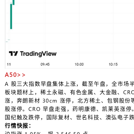
A50>>
A 股三大指数早盘集体上涨，截至午盘，全市场半日成
板块题材上，稀土永磁、有色金属、大金融、CR
涨，奔朗新材 30cm 涨停，北方稀土、包钢股
股涨停。CRO 早盘走强，药明康德、凯莱英涨
国纪触及跌停，国际复材、世名科技、澳弘电子
行情快报：
沪指涨 1.05%，报 3,546.50 点