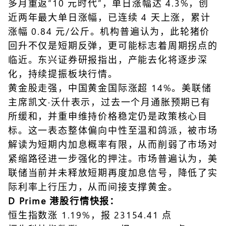
多月重返“10 元时代”，单日涨幅达 4.3%，创
近两年最大单日涨幅，已连续 4 天上涨，累计
涨幅 0.84 元/公斤。机构普遍认为，此轮猪价
回升不仅是短期反弹，更可能标志着周期拐点的
临近。东兴证券研报指出，产能去化将逐步深
化，持续提振板块行情。
黄金股走强，中国黄金国际涨超 14%。美联储
主席凯文·沃什表示，过去一个月通胀预期已有
所缓和，并重申维持价格稳定仍是政策核心目
标。这一表态整体偏向中性至温和鸽派，被市场
解读为短期内加息概率有限，从而削弱了市场对
紧缩路径进一步强化的押注。市场普遍认为，美
联储当前并未释放短期再度加息信号，降低了实
际利率上行压力，从而间接支撑黄金。
D Prime 港股行情快报：
恒生指数涨 1.19%，报 23154.41 点