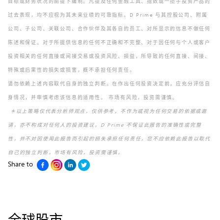
目标或财务状况的前提下编制。凡提及任何金融工具、指数或一揽子投资产品的
过去表现，均不应视为其未来业绩的可靠指标。D Prime 与其控股公司、附属
公司、子公司、关联公司、合作伙伴及其各自的员工、对所显示的信息不做任何
陈述和保证。对于所提供信息的任何不正确和不完整、对于因任何与个人或客户
投资相关的任何直接或间接交易或投资风险、损益，所导致的任何直接、间接、
特殊或后果性的损失或损害，概不承担任何责任。
请勿依赖上述内容取代自身的独立判断。在作出任何投资决定前，应充分评估自
身情况，并审慎考虑该信息的适用性。 市场有风险，投资需谨慎。
＊以上策略仅代表分析师观点，仅供参考，不作为或视为任何交易的依据或邀
请，亦不构成对任何人的投资建议。D Prime 不保证此报告的准确性或完整
性，并不对因使用此报告而引起的损失承担任何责任，您不应依赖此报告以取代
自己的独立判断。市场有风险，投资需谨慎。
Share to
全球股市