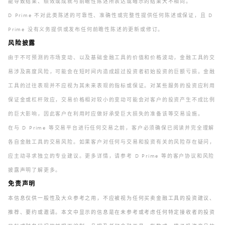
能导致结果、绩效或成就与前瞻性陈述所表达或暗示的结果大不相同。
D Prime 不对此类陈述的可靠性、准确性或完整性提供任何陈述或保证，且 D
Prime 没有义务提供或发布任何前瞻性陈述的更新或修订。
风险披露
由于不可预测的市场变动、以及基础金融工具的价值和价格波动，金融工具的交
易涉及高度风险，可能会在短时间内造成超过投资者初始投资的巨额亏损。金融
工具的过往表现并不应视为其未来表现的指标或保证。对某些服务的投资应利用
保证金或杠杆效应，交易价格相对较小的变动可能会对客户的投资产生不成比例
的巨大影响，因此客户在利用时应做好承受巨大损失的准备该等交易设施。
在与 D Prime 等交易平台进行任何交易之前，客户必须确保已阅读并完全理解
各自金融工具的交易风险。如果客户对任何与交易和投资有关的风险存在疑问，
应主动寻求独立的专业建议。更多详情，请参考 D Prime 等的客户协议和风险
披露声明了解更多。
免责声明
本信息仅供一般性及大众参考之用，不应被视为任何买卖金融工具的投资建议、
推荐、要约或邀请。本文中显示的信息是在未参考或考虑任何特定接收者的投资