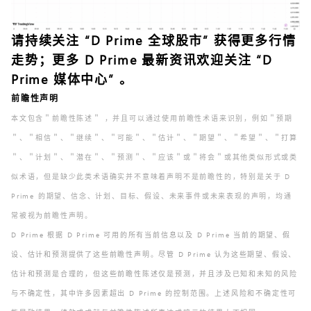
请持续关注 “
D Prime 全球股市
” 获得更多行情
走势；更多 D Prime 最新资讯欢迎关注 “
D
Prime 媒体中心
” 。
前瞻性声明
本文包含＂前瞻性陈述＂ ，并且可以通过使用前瞻性术语来识别，例如＂预期
＂、＂相信＂、＂继续＂、＂可能＂、＂估计＂、＂期望＂、＂希望＂、＂打算
＂、＂计划＂、＂潜在＂、＂预测＂、＂应该＂或＂将会＂或其他类似形式或类
似术语，但是缺少此类术语确实并不意味着声明不是前瞻性的，特别是关于 D
Prime 的期望、信念、计划、目标、假设、未来事件或未来表现的声明，均通
常被视为前瞻性声明。
D Prime 根据 D Prime 可用的所有当前信息以及 D Prime 当前的期望、假
设、估计和预测提供了这些前瞻性声明。尽管 D Prime 认为这些期望、假设、
估计和预测是合理的，但这些前瞻性陈述仅是预测，并且涉及已知和未知的风险
与不确定性，其中许多因素超出 D Prime 的控制范围。上述风险和不确定性可