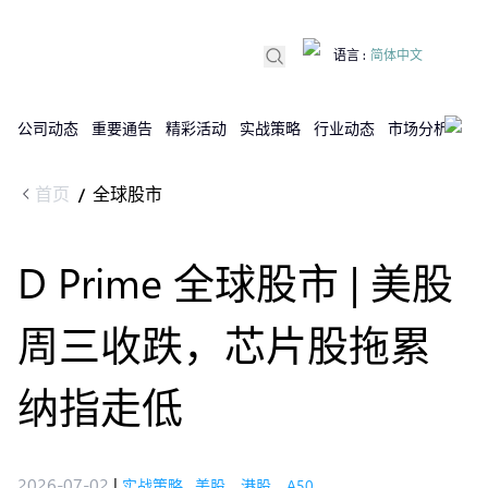
语言
:
简体中文
公司动态
重要通告
精彩活动
实战策略
行业动态
市场分析
DX
首页
全球股市
/
D Prime 全球股市 | 美股
周三收跌，芯片股拖累
纳指走低
2026-07-02
|
实战策略
,
美股，港股，A50