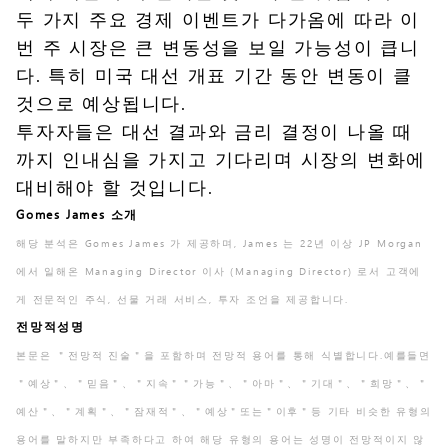
두 가지 주요 경제 이벤트가 다가옴에 따라 이
번 주 시장은 큰 변동성을 보일 가능성이 큽니
다. 특히 미국 대선 개표 기간 동안 변동이 클
것으로 예상됩니다.
투자자들은 대선 결과와 금리 결정이 나올 때
까지 인내심을 가지고 기다리며 시장의 변화에
대비해야 할 것입니다.
Gomes James 소개
해당 분석은 Gomes James 가 제공하며, James 는 22년 이상 JP Morgan
에서 일해온 Managing Director 이사 (Managing Director) 로서 고객에
게 전문적인 주식, 선물 거래 서비스, 투자 조언을 제공합니다.
전망적성명
본문은 ＂전망적 진술＂을 포함하며 전망적 용어를 통해 식별합니다.예를들면
＂예상＂、＂믿음＂、＂지속＂＂가능＂、＂아마＂、＂기대＂、＂희망＂、＂
예산＂、＂계획＂、＂잠재적＂、＂예상＂또는＂이후＂등 기타 비슷한 유형의
용어를 말하지만 부족하다고 하여 해당 유형의 용어는 성명이 전망적이지 않