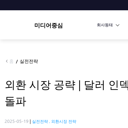
미디어중심
회사동태
홈
실전전략
/
외환 시장 공략 | 달러 인
돌파
2025-05-19
|
실전전략
,
외환시장 전략