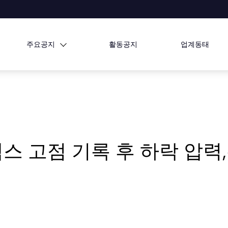
주요공지
활동공지
업계동태
덱스 고점 기록 후 하락 압력,