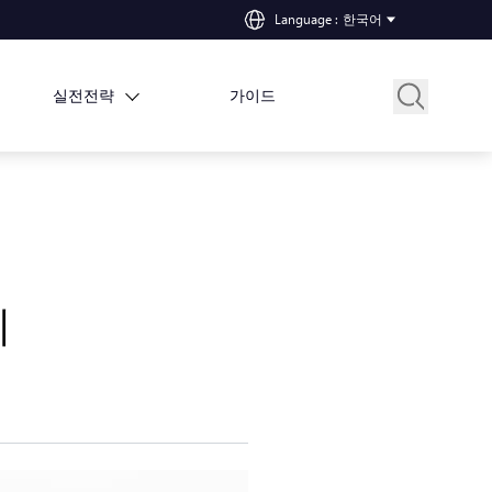
Language
:
한국어
실전전략
가이드
지