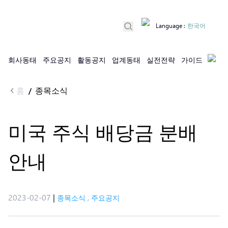
Language
:
한국어
회사동태
주요공지
활동공지
업계동태
실전전략
가이드
홈
종목소식
/
미국 주식 배당금 분배
안내
2023-02-07
|
종목소식
,
주요공지