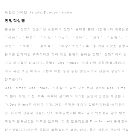
세일즈 이메일:
kr.sales@dooprime.com
전망적성명
본문은 ＂전망적 진술＂을 포함하며 전망적 용어를 통해 식별합니다.예를들면
＂예상＂、＂믿음＂、＂지속＂＂가능＂、＂아마＂、＂기대＂、＂희망＂、＂
예산＂、＂계획＂、＂잠재적＂、＂예상＂또는＂이후＂등 기타 비슷한 유형의
용어를 말하지만 부족하다고 하여 해당 유형의 용어는 성명이 전망적이지 않
다고 의미할수 없습니다. 특별히 Doo Prime의 기대,신념,계획,목표,가정,미
래의 사건 또는 미래의 표현에 대한 성명 등은 일반적으로 전망적 성명으로
간주합니다.
Doo Prime은 Doo Prime이 사용할 수 있는 모든 현재 정보와 Doo Prime
의 현재 기대, 가정, 추측, 예측에 근거하여 이러한 전망적 성명을 제공합니
다.Doo Prime은 이러한 기대, 가정, 추정과 예측이 합리적이라고 생각하지
만, 이러한 전망적 진술은 단지 예측일뿐이며 이미 알고 있는것과 알수 없는
위험과 불확실성을 다루고 있으며, 그 중 많은것들은 Doo Prime이 통제할수
없는것입니다.이러한 위험과 불확실성은 결과, 성과, 혹은 성취가 전망적 진술