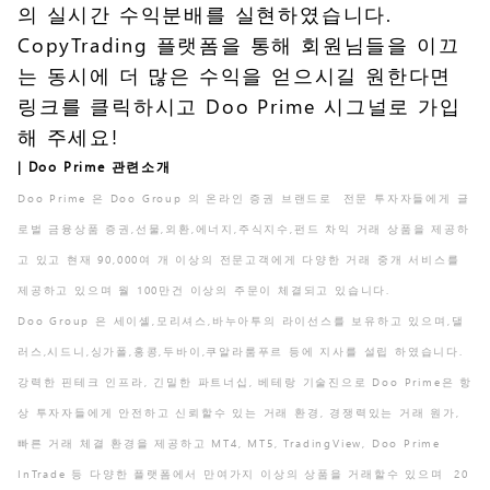
의 실시간 수익분배를 실현하였습니다.
CopyTrading 플랫폼을 통해 회원님들을 이끄
는 동시에 더 많은 수익을 얻으시길 원한다면
링크
를 클릭하시고 Doo Prime 시그널로 가입
해 주세요!
| Doo Prime 관련소개
Doo Prime 은 Doo Group 의 온라인 증권 브랜드로 전문 투자자들에게 글
로벌 금융상품 증권,선물,외환,에너지,주식지수,펀드 차익 거래 상품을 제공하
고 있고 현재 90,000여 개 이상의 전문고객에게 다양한 거래 중개 서비스를
제공하고 있으며 월 100만건 이상의 주문이 체결되고 있습니다.
Doo Group 은 세이셸,모리셔스,바누아투의 라이선스를 보유하고 있으며,댈
러스,시드니,싱가폴,홍콩,두바이,쿠알라룸푸르 등에 지사를 설립 하였습니다.
강력한 핀테크 인프라, 긴밀한 파트너십, 베테랑 기술진으로 Doo Prime은 항
상 투자자들에게 안전하고 신뢰할수 있는 거래 환경, 경쟁력있는 거래 원가,
빠른 거래 체결 환경을 제공하고 MT4, MT5, TradingView, Doo Prime
InTrade 등 다양한 플랫폼에서 만여가지 이상의 상품을 거래할수 있으며 20