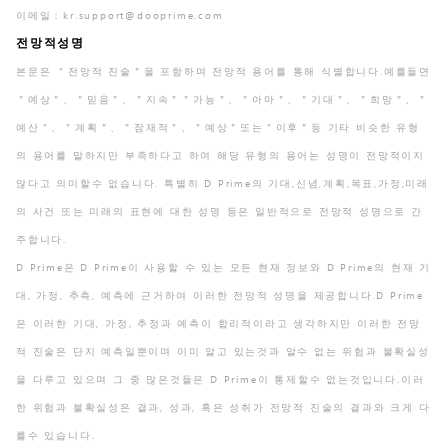
이메일：kr.support@dooprime.com
전망적성명
본문은 ＂전망적 진술＂을 포함하며 전망적 용어를 통해 식별합니다.예를들면
＂예상＂、＂믿음＂、＂지속＂＂가능＂、＂아마＂、＂기대＂、＂희망＂、＂
예산＂、＂계획＂、＂잠재적＂、＂예상＂또는＂이후＂등 기타 비슷한 유형
의 용어를 말하지만 부족하다고 하여 해당 유형의 용어는 성명이 전망적이지
않다고 의미할수 없습니다. 특별히 D Prime의 기대,신념,계획,목표,가정,미래
의 사건 또는 미래의 표현에 대한 성명 등은 일반적으로 전망적 성명으로 간
주합니다.
D Prime은 D Prime이 사용할 수 있는 모든 현재 정보와 D Prime의 현재 기
대, 가정, 추측, 예측에 근거하여 이러한 전망적 성명을 제공합니다.D Prime
은 이러한 기대, 가정, 추정과 예측이 합리적이라고 생각하지만 이러한 전망
적 진술은 단지 예측일뿐이며 이미 알고 있는것과 알수 없는 위험과 불확실성
을 다루고 있으며 그 중 많은것들은 D Prime이 통제할수 없는것입니다.이러
한 위험과 불확실성은 결과, 성과, 혹은 성취가 전망적 진술의 결과와 크게 다
를수 있습니다.