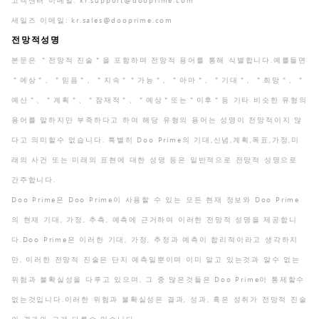
고객센터 이메일: kr.support@dooprime.com
세일즈 이메일: kr.sales@dooprime.com
전망적성명
본문은 ＂전망적 진술＂을 포함하며 전망적 용어를 통해 식별합니다.예를들면
＂예상＂、＂믿음＂、＂지속＂＂가능＂、＂아마＂、＂기대＂、＂희망＂、＂
예산＂、＂계획＂、＂잠재적＂、＂예상＂또는＂이후＂등 기타 비슷한 유형의
용어를 말하지만 부족하다고 하여 해당 유형의 용어는 성명이 전망적이지 않
다고 의미할수 없습니다. 특별히 Doo Prime의 기대,신념,계획,목표,가정,미
래의 사건 또는 미래의 표현에 대한 성명 등은 일반적으로 전망적 성명으로
간주합니다.
Doo Prime은 Doo Prime이 사용할 수 있는 모든 현재 정보와 Doo Prime
의 현재 기대, 가정, 추측, 예측에 근거하여 이러한 전망적 성명을 제공합니
다.Doo Prime은 이러한 기대, 가정, 추정과 예측이 합리적이라고 생각하지
만, 이러한 전망적 진술은 단지 예측일뿐이며 이미 알고 있는것과 알수 없는
위험과 불확실성을 다루고 있으며, 그 중 많은것들은 Doo Prime이 통제할수
없는것입니다.이러한 위험과 불확실성은 결과, 성과, 혹은 성취가 전망적 진술