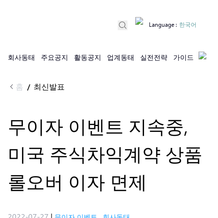
Language
:
한국어
회사동태
주요공지
활동공지
업계동태
실전전략
가이드
홈
최신발표
/
무이자 이벤트 지속중,
미국 주식차익계약 상품
롤오버 이자 면제
2022-07-27
|
무이자 이벤트
,
회사동태