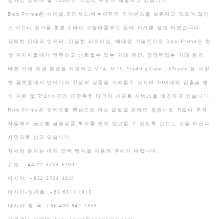
공하고 있으며 월 100만건 이상의 주문이 체결되고 있습니다.
Doo Prime은 세이셸,모리셔스,바누아투의 라이선스를 보유하고 있으며,댈러
스,시드니,싱가폴,홍콩,두바이,쿠알라룸푸르 등에 지사를 설립 하였습니다.
강력한 핀테크 인프라, 긴밀한 파트너십, 베테랑 기술진으로 Doo Prime은 항
상 투자자들에게 안전하고 신뢰할수 있는 거래 환경, 경쟁력있는 거래 원가,
빠른 거래 체결 환경을 제공하고 MT4, MT5, TradingView, InTrade 등 다양
한 플랫폼에서 만여가지 이상의 상품을 거래할수 있으며 10여개의 입출금 방
식 지원 및 7*24시간의 연중무휴 다국어 서포트 서비스를 제공하고 있습니다.
Doo Prime은 핀테크를 핵심으로 하는 글로벌 온라인 증권사로 거듭나 투자
자들에게 글로벌 금융상품 투자를 쉽게 접근할 수 있도록 만드는 것을 비전과
사명으로 삼고 있습니다.
자세한 문의는 아래 연락 방식을 이용해 주시기 바랍니다:
유럽: +44 11 3733 5199
아시아: +852 3704 4241
아시아-싱가폴: +65 6011 1415
아시아-중 국: +86 400 842 7539