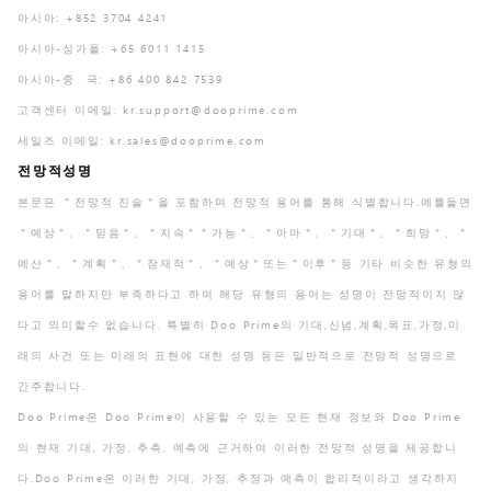
아시아: +852 3704 4241
아시아-싱가폴: +65 6011 1415
아시아-중 국: +86 400 842 7539
고객센터 이메일:
kr.support@dooprime.com
세일즈 이메일:
kr.sales@dooprime.com
전망적성명
본문은 ＂전망적 진술＂을 포함하며 전망적 용어를 통해 식별합니다.예를들면
＂예상＂、＂믿음＂、＂지속＂＂가능＂、＂아마＂、＂기대＂、＂희망＂、＂
예산＂、＂계획＂、＂잠재적＂、＂예상＂또는＂이후＂등 기타 비슷한 유형의
용어를 말하지만 부족하다고 하여 해당 유형의 용어는 성명이 전망적이지 않
다고 의미할수 없습니다. 특별히 Doo Prime의 기대,신념,계획,목표,가정,미
래의 사건 또는 미래의 표현에 대한 성명 등은 일반적으로 전망적 성명으로
간주합니다.
Doo Prime은 Doo Prime이 사용할 수 있는 모든 현재 정보와 Doo Prime
의 현재 기대, 가정, 추측, 예측에 근거하여 이러한 전망적 성명을 제공합니
다.Doo Prime은 이러한 기대, 가정, 추정과 예측이 합리적이라고 생각하지