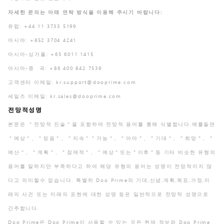
자세한 문의는 아래 연락 방식을 이용해 주시기 바랍니다:
유럽: +44 11 3733 5199
아시아: +852 3704 4241
아시아-싱가폴: +65 6011 1415
아시아-중 국: +86 400 842 7539
고객센터 이메일:
kr.support@dooprime.com
세일즈 이메일:
kr.sales@dooprime.com
전망적성명
본문은 ＂전망적 진술＂을 포함하며 전망적 용어를 통해 식별합니다.예를들면
＂예상＂、＂믿음＂、＂지속＂＂가능＂、＂아마＂、＂기대＂、＂희망＂、＂
예산＂、＂계획＂、＂잠재적＂、＂예상＂또는＂이후＂등 기타 비슷한 유형의
용어를 말하지만 부족하다고 하여 해당 유형의 용어는 성명이 전망적이지 않
다고 의미할수 없습니다. 특별히 Doo Prime의 기대,신념,계획,목표,가정,미
래의 사건 또는 미래의 표현에 대한 성명 등은 일반적으로 전망적 성명으로
간주합니다.
Doo Prime은 Doo Prime이 사용할 수 있는 모든 현재 정보와 Doo Prime