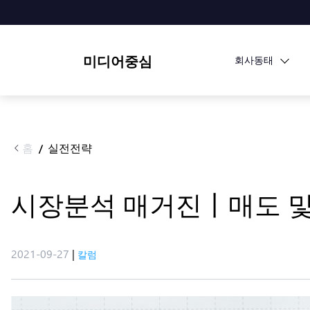
미디어중심
회사동태
홈
실전전략
/
시장분석 매거진丨매도 및
2021-09-27
|
칼럼