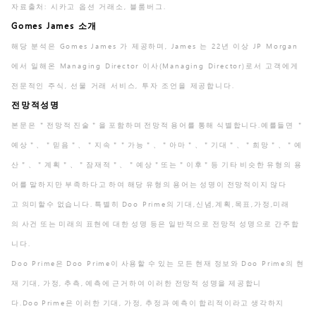
자료출처: 시카고 옵션 거래소, 블룸버그.
Gomes James 소개
해당 분석은 Gomes James 가 제공하며, James 는 22년 이상 JP Morgan
에서 일해온 Managing Director 이사(Managing Director)로서 고객에게
전문적인 주식, 선물 거래 서비스, 투자 조언을 제공합니다.
전망적성명
본문은 ＂전망적 진술＂을 포함하며 전망적 용어를 통해 식별합니다.예를들면 ＂
예상＂、＂믿음＂、＂지속＂＂가능＂、＂아마＂、＂기대＂、＂희망＂、＂예
산＂、＂계획＂、＂잠재적＂、＂예상＂또는＂이후＂등 기타 비슷한 유형의 용
어를 말하지만 부족하다고 하여 해당 유형의 용어는 성명이 전망적이지 않다
고 의미할수 없습니다. 특별히 Doo Prime의 기대,신념,계획,목표,가정,미래
의 사건 또는 미래의 표현에 대한 성명 등은 일반적으로 전망적 성명으로 간주합
니다.
Doo Prime은 Doo Prime이 사용할 수 있는 모든 현재 정보와 Doo Prime의 현
재 기대, 가정, 추측, 예측에 근거하여 이러한 전망적 성명을 제공합니
다.Doo Prime은 이러한 기대, 가정, 추정과 예측이 합리적이라고 생각하지